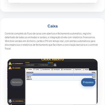
Caixa
Controle completo do fluxo de caixa com abertura e fechamento automático, registro
detalhado de todas as entradas e saídas, e integração direta com relatórios financeiros.
Monitore vendas em dinheiro, cartão e PIX em tempo real, com alertas automáticos para
discrepâncias e relatórios de fechamento que facilitam a conciliação bancária e o controle
fiscal.
Próximo
Anterior