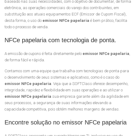
baseado nas suas necessidades, com o objetivo de documentar, de forma
eletrônica, as operações comerciais do varejo dos contribuintes, em
substituição aos atuais equipamentos ECF (Emissor de Cupom Fiscal),
desta forma, o uso do
emissor NFCe papelaria
é bem prático, facilita
todo o processo de venda.
NFCe papelaria com tecnologia de ponta.
A emissão de cupons é feita diretamente pelo
emissor NFCe papelaria
,
de forma fácil e rápida.
Contamos com uma equipe que trabalha com tecnologias de ponta para
o desenvolvimento de seus sistemas e aplicativos, como é o caso do
emissor NFCe papelaria
. Veja que a SOFTClass oferece desempenho,
integridade, rapidez e flexibilidade em suas operações e ao utilizar o
emissor NFCe papelaria
sua empresa garante além da agilidade em
seus processos, a segurança de suas informações elevando a
capacidade competitiva, pois obtém melhores margens de vendas.
Encontre solução no emissor NFCe papelaria
A SOFTClass apresenta um suporte técnico em TI, inclusive no uso de