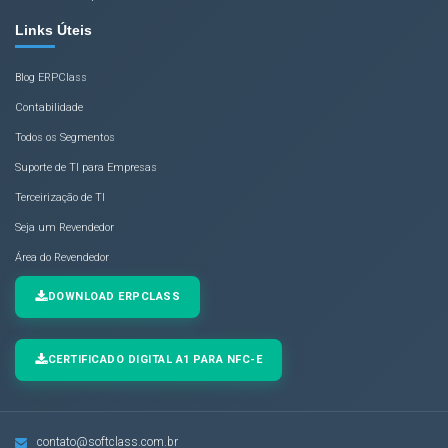
Links Úteis
Blog ERPClass
Contabilidade
Todos os Segmentos
Suporte de TI para Empresas
Terceirização de TI
Seja um Revendedor
Área do Revendedor
DOWNLOAD ERPCLASS
CERTIFICADO DIGITAL A1 PARA NFC-E
contato@softclass.com.br